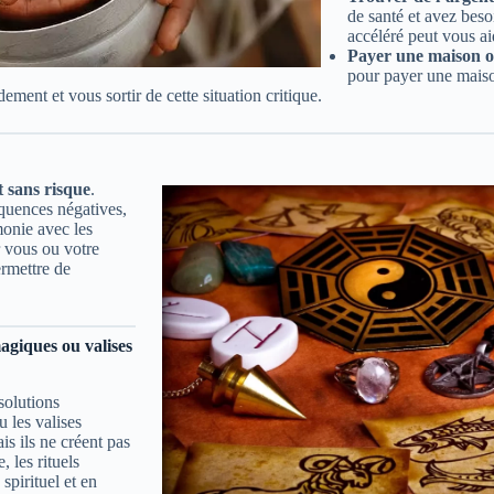
de santé et avez beso
accéléré peut vous a
Payer une maison o
pour payer une maiso
ment et vous sortir de cette situation critique.
t sans risque
.
quences négatives,
monie avec les
r vous ou votre
ermettre de
magiques ou valises
 solutions
u les valises
s ils ne créent pas
 les rituels
spirituel et en