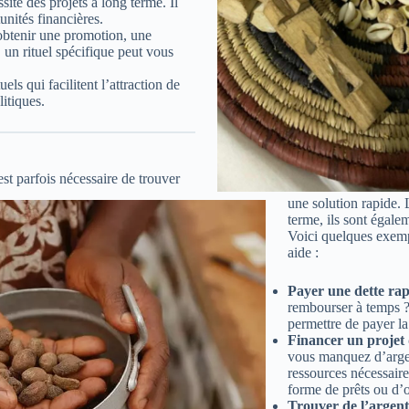
site des projets à long terme. Il
unités financières.
 obtenir une promotion, une
un rituel spécifique peut vous
ls qui facilitent l’attraction de
litiques.
st parfois nécessaire de trouver
une solution rapide. L
terme, ils sont égale
Voici quelques exempl
aide :
Payer une dette ra
rembourser à temps ? 
permettre de payer la
Financer un projet d
vous manquez d’argent
ressources nécessaires
forme de prêts ou d’o
Trouver de l’argen