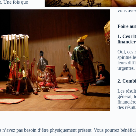
e. Une fois que
vous avez 
Foire au
1. Ces ri
financier
Oui, ces 
spirituel
leurs diff
urgentes.
2. Combie
Les résult
général, 
financièr
des résult
ous n’avez pas besoin d’être physiquement présent. Vous pourrez bénéfici