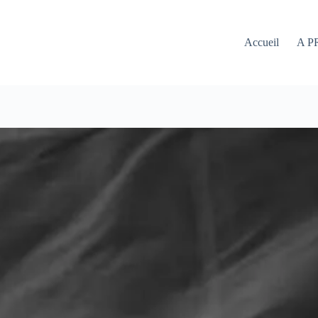
Accueil
A P