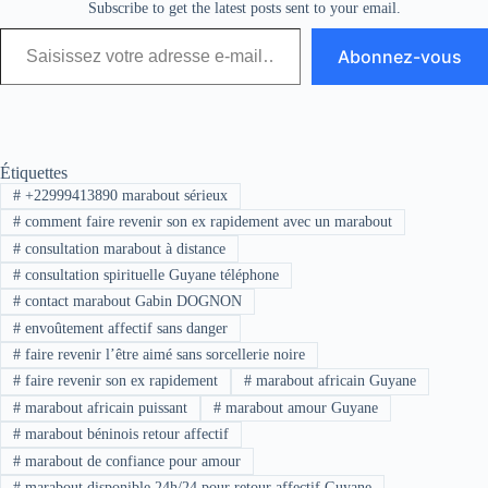
Subscribe to get the latest posts sent to your email.
Abonnez-vous
Étiquettes
#
+22999413890 marabout sérieux
#
comment faire revenir son ex rapidement avec un marabout
#
consultation marabout à distance
#
consultation spirituelle Guyane téléphone
#
contact marabout Gabin DOGNON
#
envoûtement affectif sans danger
#
faire revenir l’être aimé sans sorcellerie noire
#
faire revenir son ex rapidement
#
marabout africain Guyane
#
marabout africain puissant
#
marabout amour Guyane
#
marabout béninois retour affectif
#
marabout de confiance pour amour
#
marabout disponible 24h/24 pour retour affectif Guyane