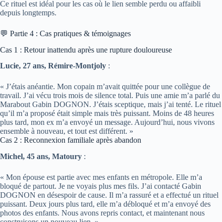
Ce rituel est idéal pour les cas où le lien semble perdu ou affaibli
depuis longtemps.
💬 Partie 4 : Cas pratiques & témoignages
Cas 1 : Retour inattendu après une rupture douloureuse
Lucie, 27 ans, Rémire-Montjoly
:
« J’étais anéantie. Mon copain m’avait quittée pour une collègue de
travail. J’ai vécu trois mois de silence total. Puis une amie m’a parlé du
Marabout Gabin DOGNON. J’étais sceptique, mais j’ai tenté. Le rituel
qu’il m’a proposé était simple mais très puissant. Moins de 48 heures
plus tard, mon ex m’a envoyé un message. Aujourd’hui, nous vivons
ensemble à nouveau, et tout est différent. »
Cas 2 : Reconnexion familiale après abandon
Michel, 45 ans, Matoury
:
« Mon épouse est partie avec mes enfants en métropole. Elle m’a
bloqué de partout. Je ne voyais plus mes fils. J’ai contacté Gabin
DOGNON en désespoir de cause. Il m’a rassuré et a effectué un rituel
puissant. Deux jours plus tard, elle m’a débloqué et m’a envoyé des
photos des enfants. Nous avons repris contact, et maintenant nous
construisons un nouveau lien. »