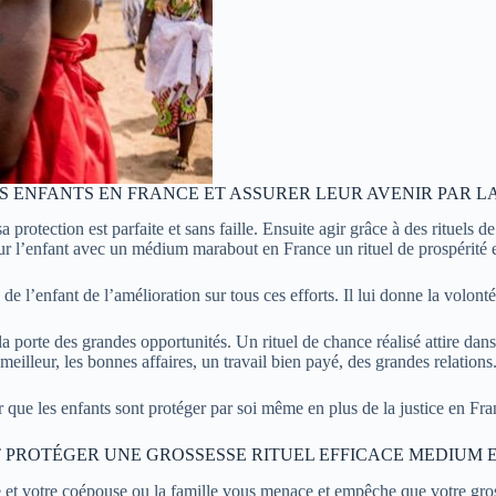
 ENFANTS EN FRANCE ET ASSURER LEUR AVENIR PAR L
 protection est parfaite et sans faille. Ensuite agir grâce à des rituels d
our l’enfant avec un médium marabout en France un rituel de prospérité e
 de l’enfant de l’amélioration sur tous ces efforts. Il lui donne la volonté 
a porte des grandes opportunités. Un rituel de chance réalisé attire dans
meilleur, les bonnes affaires, un travail bien payé, des grandes relations
r que les enfants sont protéger par soi même en plus de la justice en Franc
PROTÉGER UNE GROSSESSE RITUEL EFFICACE MEDIUM 
e et votre coépouse ou la famille vous menace et empêche que votre gros