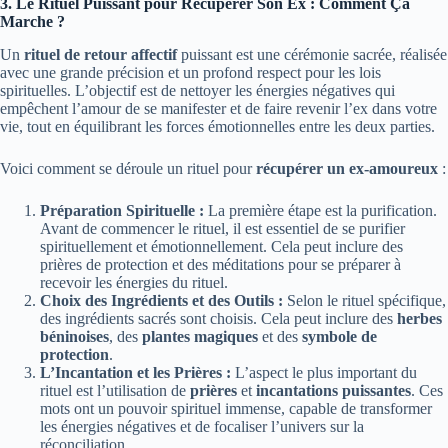
3. Le Rituel Puissant pour Récupérer Son Ex : Comment Ça
Marche ?
Un
rituel de retour affectif
puissant est une cérémonie sacrée, réalisée
avec une grande précision et un profond respect pour les lois
spirituelles. L’objectif est de nettoyer les énergies négatives qui
empêchent l’amour de se manifester et de faire revenir l’ex dans votre
vie, tout en équilibrant les forces émotionnelles entre les deux parties.
Voici comment se déroule un rituel pour
récupérer un ex-amoureux
:
Préparation Spirituelle :
La première étape est la purification.
Avant de commencer le rituel, il est essentiel de se purifier
spirituellement et émotionnellement. Cela peut inclure des
prières de protection et des méditations pour se préparer à
recevoir les énergies du rituel.
Choix des Ingrédients et des Outils :
Selon le rituel spécifique,
des ingrédients sacrés sont choisis. Cela peut inclure des
herbes
béninoises
, des
plantes magiques
et des
symbole de
protection
.
L’Incantation et les Prières :
L’aspect le plus important du
rituel est l’utilisation de
prières
et
incantations puissantes
. Ces
mots ont un pouvoir spirituel immense, capable de transformer
les énergies négatives et de focaliser l’univers sur la
réconciliation.