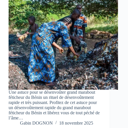
Une astuce pour se désenvoûter grand marabout
féticheur du Bénin un rituel de désenvoûtement
rapide et très puissant. Profitez de cet astuce pour
un désenvoûtement rapide du grand marabout
féticheur du Bénin et libérez vous de tout péché de
l’âme…
Gabin DOGNON
18 novembre 2025