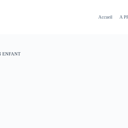
Accueil
A P
N ENFANT