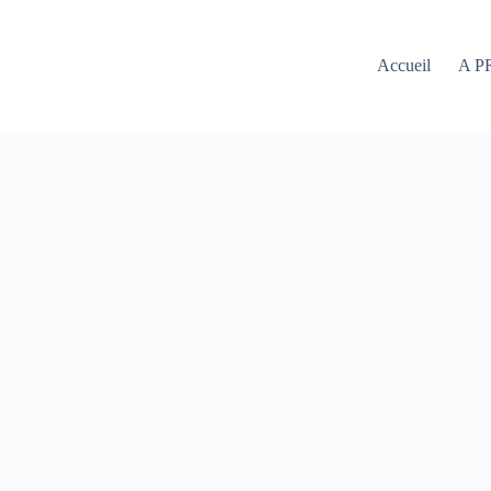
Accueil
A P