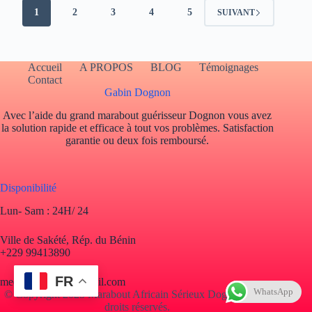
1
2
3
4
5
SUIVANT
Accueil
A PROPOS
BLOG
Témoignages
Contact
Gabin Dognon
Avec l’aide du grand marabout guérisseur Dognon vous avez
la solution rapide et efficace à tout vos problèmes. Satisfaction
garantie ou deux fois remboursé.
Disponibilité
Lun- Sam : 24H/ 24
Ville de Sakété, Rép. du Bénin
+229 99413890
FR
mediumdognon@gmail.com
WhatsApp
© Copyright 2025 Marabout Africain Sérieux Dognon. Tous
droits réservés.