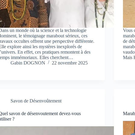
Dans un monde où la science et la technologie
Vous c
dominent, le témoignage marabout sérieux, ces
marabo
travaux occultes offrent une perspective différente.
de dét
Elle explore ainsi les mystères inexplorés de
marabo
l’univers. En effet, ces pratiques remontent à des
vaudou
temps immémoriaux. Elles cherchent…
Mais 
Gabin DOGNON
22 novembre 2025
Savon de Désenvoûtement
Quel savon de désenvoutement devez-vous
Marab
utiliser ?