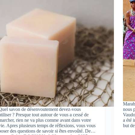
Marabo
Quel savon de désenvoutement devez-vous
nous p
utiliser ? Presque tout autour de vous a cessé de
Vaudou
marcher, rien ne va plus comme avant dans votre
a été 
vie. Apres plusieurs temps de réflexions, vous vous
but d
poser des questions de savoir si êtes envoûté. De…