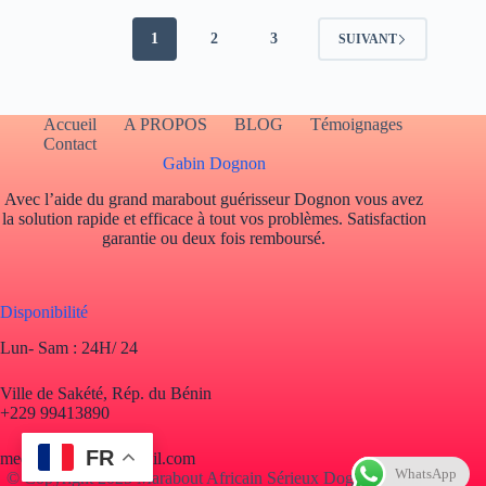
1
2
3
SUIVANT
Accueil
A PROPOS
BLOG
Témoignages
Contact
Gabin Dognon
Avec l’aide du grand marabout guérisseur Dognon vous avez
la solution rapide et efficace à tout vos problèmes. Satisfaction
garantie ou deux fois remboursé.
Disponibilité
Lun- Sam : 24H/ 24
Ville de Sakété, Rép. du Bénin
+229 99413890
FR
mediumdognon@gmail.com
WhatsApp
© Copyright 2025 Marabout Africain Sérieux Dognon. Tous