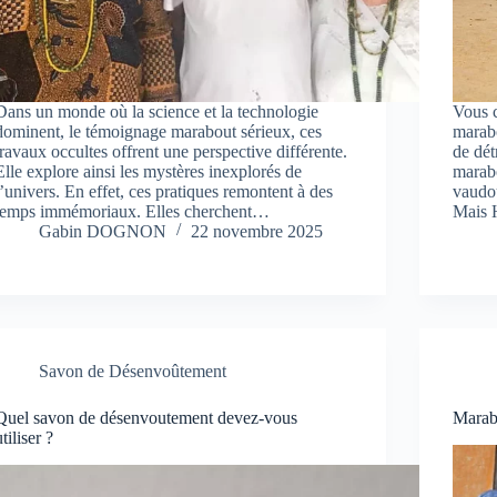
Dans un monde où la science et la technologie
Vous c
dominent, le témoignage marabout sérieux, ces
marabo
travaux occultes offrent une perspective différente.
de dét
Elle explore ainsi les mystères inexplorés de
marabo
l’univers. En effet, ces pratiques remontent à des
vaudou
temps immémoriaux. Elles cherchent…
Mais 
Gabin DOGNON
22 novembre 2025
Savon de Désenvoûtement
Quel savon de désenvoutement devez-vous
Marab
utiliser ?