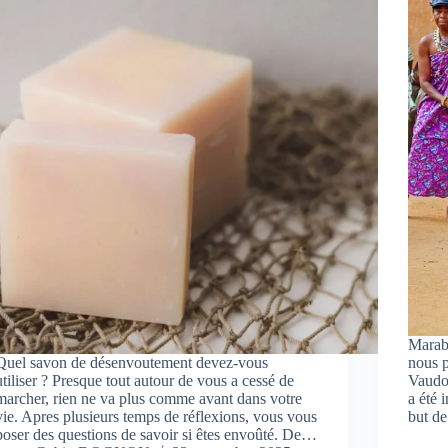
Marabo
Quel savon de désenvoutement devez-vous
nous p
utiliser ? Presque tout autour de vous a cessé de
Vaudou
marcher, rien ne va plus comme avant dans votre
a été 
vie. Apres plusieurs temps de réflexions, vous vous
but d
poser des questions de savoir si êtes envoûté. De…