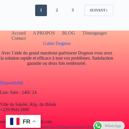
1
2
3
SUIVANT
Accueil
A PROPOS
BLOG
Témoignages
Contact
Gabin Dognon
Avec l’aide du grand marabout guérisseur Dognon vous avez
la solution rapide et efficace à tout vos problèmes. Satisfaction
garantie ou deux fois remboursé.
Disponibilité
Lun- Sam : 24H/ 24
Ville de Sakété, Rép. du Bénin
+229 99413890
FR
mediumdognon@gmail.com
WhatsApp
© Copyright 2025 Marabout Africain Sérieux Dognon. Tous