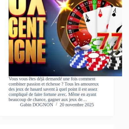
Vous vous êtes déjà demandé une fois comment
combiner passion et richesse ? Tous les amoureux
des jeux de hasard savent à quel point il est assez
compliqué de faire fortune avec. Même en ayant
beaucoup de chance, gagner aux jeux de…
Gabin DOGNON
20 novembre 2025