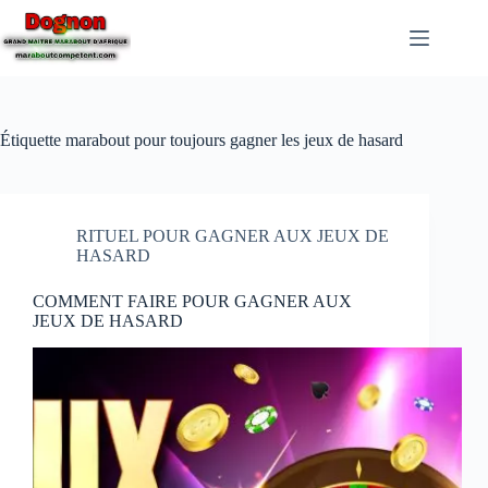
Étiquette
marabout pour toujours gagner les jeux de hasard
RITUEL POUR GAGNER AUX JEUX DE
HASARD
COMMENT FAIRE POUR GAGNER AUX
JEUX DE HASARD