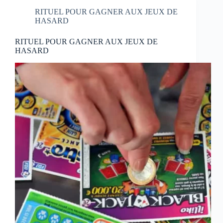
RITUEL POUR GAGNER AUX JEUX DE
HASARD
RITUEL POUR GAGNER AUX JEUX DE
HASARD