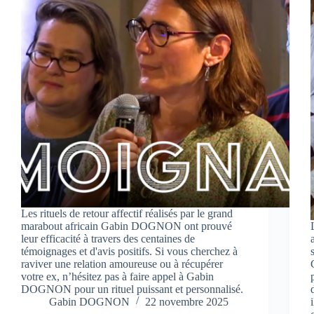
Les rituels de retour affectif réalisés par le grand
marabout africain Gabin DOGNON ont prouvé
leur efficacité à travers des centaines de
témoignages et d'avis positifs. Si vous cherchez à
raviver une relation amoureuse ou à récupérer
votre ex, n’hésitez pas à faire appel à Gabin
DOGNON pour un rituel puissant et personnalisé.
Gabin DOGNON
22 novembre 2025