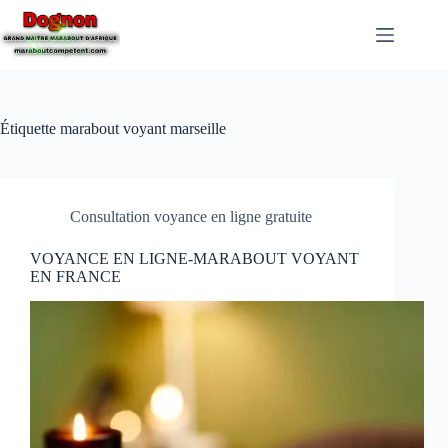
Étiquette
marabout voyant marseille
Consultation voyance en ligne gratuite
VOYANCE EN LIGNE-MARABOUT VOYANT
EN FRANCE