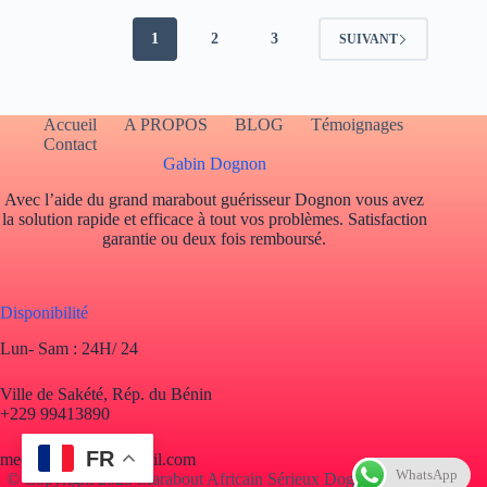
1
2
3
SUIVANT
Accueil
A PROPOS
BLOG
Témoignages
Contact
Gabin Dognon
Avec l’aide du grand marabout guérisseur Dognon vous avez
la solution rapide et efficace à tout vos problèmes. Satisfaction
garantie ou deux fois remboursé.
Disponibilité
Lun- Sam : 24H/ 24
Ville de Sakété, Rép. du Bénin
+229 99413890
FR
mediumdognon@gmail.com
WhatsApp
© Copyright 2025 Marabout Africain Sérieux Dognon. Tous