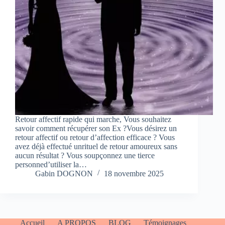
Retour affectif rapide qui marche, Vous souhaitez
savoir comment récupérer son Ex ?Vous désirez un
retour affectif ou retour d’affection efficace ? Vous
avez déjà effectué unrituel de retour amoureux sans
aucun résultat ? Vous soupçonnez une tierce
personned’utiliser la…
Gabin DOGNON
18 novembre 2025
Accueil
A PROPOS
BLOG
Témoignages