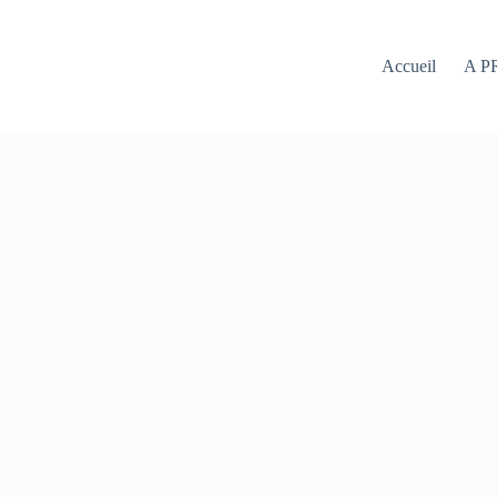
Accueil
A P