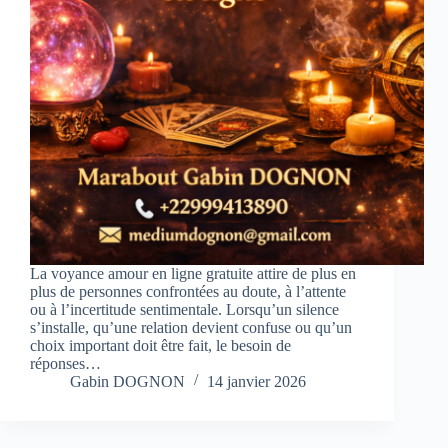
La voyance amour en ligne gratuite attire de plus en
plus de personnes confrontées au doute, à l’attente
ou à l’incertitude sentimentale. Lorsqu’un silence
s’installe, qu’une relation devient confuse ou qu’un
choix important doit être fait, le besoin de
réponses…
Gabin DOGNON
14 janvier 2026