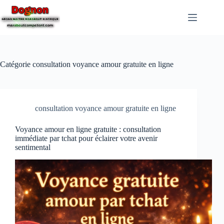
Catégorie
consultation voyance amour gratuite en ligne
consultation voyance amour gratuite en ligne
Voyance amour en ligne gratuite : consultation
immédiate par tchat pour éclairer votre avenir
sentimental