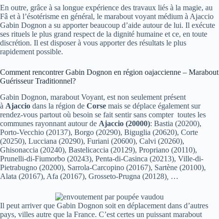
En outre, grâce à sa longue expérience des travaux liés à la magie, au
Fâ et à l’ésotérisme en général, le marabout voyant médium à Ajaccio
Gabin Dognon a su apporter beaucoup d’aide autour de lui. Il exécute
ses rituels le plus grand respect de la dignité humaine et ce, en toute
discrétion. Il est disposer à vous apporter des résultats le plus
rapidement possible.
Comment rencontrer Gabin Dognon en région oajaccienne – Marabout
Guérisseur Traditionnel?
Gabin Dognon, marabout Voyant, est non seulement présent
à
Ajaccio
dans la région de
Corse
mais se déplace également sur
rendez-vous partout où besoin se fait sentir sans compter toutes les
communes rayonnant autour de
Ajaccio (20000)
: Bastia (20200),
Porto-Vecchio (20137), Borgo (20290), Biguglia (20620), Corte
(20250), Lucciana (20290), Furiani (20600), Calvi (20260),
Ghisonaccia (20240), Bastelicaccia (20129), Propriano (20110),
Prunelli-di-Fiumorbo (20243), Penta-di-Casinca (20213), Ville-di-
Pietrabugno (20200), Sarrola-Carcopino (20167), Sartène (20100),
Alata (20167), Afa (20167), Grosseto-Prugna (20128)
,
…
Il peut arriver que Gabin Dognon soit en déplacement dans d’autres
pays, villes autre que la France. C’est certes un puissant marabout