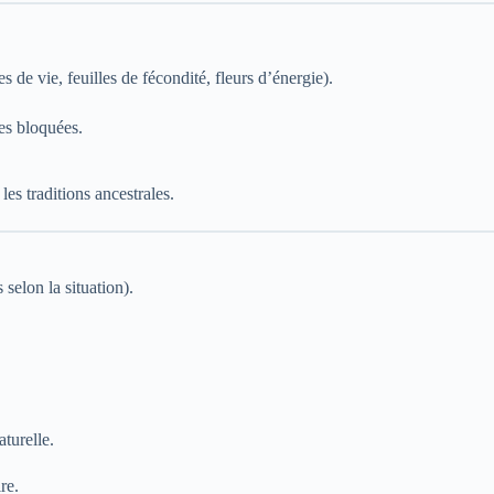
es de vie, feuilles de fécondité, fleurs d’énergie).
ies bloquées.
 les traditions ancestrales.
 selon la situation).
turelle.
re.