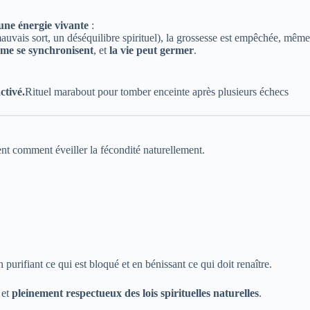
 une énergie vivante
:
mauvais sort, un déséquilibre spirituel), la grossesse est empêchée, mêm
’âme se synchronisent
, et
la vie peut germer
.
ctivé.
Rituel marabout pour tomber enceinte après plusieurs échecs
ent comment éveiller la fécondité naturellement.
n purifiant ce qui est bloqué et en bénissant ce qui doit renaître.
 et
pleinement respectueux des lois spirituelles naturelles
.