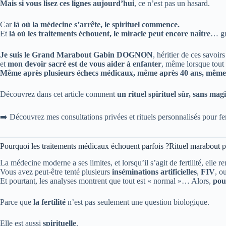
Mais si vous lisez ces lignes aujourd’hui
, ce n’est pas un hasard.
Car
là où la médecine s’arrête, le spirituel commence.
Et
là où les traitements échouent, le miracle peut encore naître
… grâ
Je suis le Grand Marabout Gabin DOGNON
, héritier de ces savoir
et
mon devoir sacré est de vous aider à enfanter
, même lorsque tout
Même après plusieurs échecs médicaux, même après 40 ans, même
Découvrez dans cet article comment
un rituel spirituel sûr, sans magi
➡️ Découvrez mes consultations privées et rituels personnalisés pour fer
Pourquoi les traitements médicaux échouent parfois ?Rituel marabout p
La médecine moderne a ses limites, et lorsqu’il s’agit de fertilité, elle r
Vous avez peut-être tenté plusieurs
inséminations artificielles
,
FIV
, o
Et pourtant, les analyses montrent que tout est « normal »… Alors,
pou
Parce que
la fertilité
n’est pas seulement une question biologique.
Elle est aussi
spirituelle
.