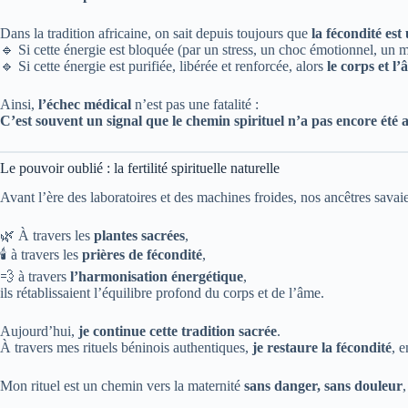
Dans la tradition africaine, on sait depuis toujours que
la fécondité est
🔹 Si cette énergie est bloquée (par un stress, un choc émotionnel, un 
🔹 Si cette énergie est purifiée, libérée et renforcée, alors
le corps et l
Ainsi,
l’échec médical
n’est pas une fatalité :
C’est souvent un signal que le chemin spirituel n’a pas encore été a
Le pouvoir oublié : la fertilité spirituelle naturelle
Avant l’ère des laboratoires et des machines froides, nos ancêtres savai
🌿 À travers les
plantes sacrées
,
🕯️ à travers les
prières de fécondité
,
💨 à travers
l’harmonisation énergétique
,
ils rétablissaient l’équilibre profond du corps et de l’âme.
Aujourd’hui,
je continue cette tradition sacrée
.
À travers mes rituels béninois authentiques,
je restaure la fécondité
, e
Mon rituel est un chemin vers la maternité
sans danger, sans douleur
,