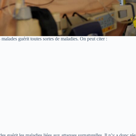
malades guérit toutes sortes de maladies. On peut citer :
es guérit les maladies liées aux attaques surnaturelles. Il n’y a donc r