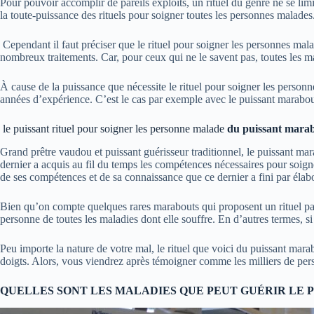
Pour pouvoir accomplir de pareils exploits, un rituel du genre ne se limite
la toute-puissance des rituels pour soigner toutes les personnes malades. 
Cependant il faut préciser que le rituel pour soigner les personnes mal
nombreux traitements. Car, pour ceux qui ne le savent pas, toutes les ma
À cause de la puissance que nécessite le rituel pour soigner les person
années d’expérience. C’est le cas par exemple avec le puissant mara
le puissant rituel pour soigner les personne malade
du puissant mar
Grand prêtre vaudou et puissant guérisseur traditionnel, le puissant ma
dernier a acquis au fil du temps les compétences nécessaires pour soigner
de ses compétences et de sa connaissance que ce dernier a fini par élabo
Bien qu’on compte quelques rares marabouts qui proposent un rituel pare
personne de toutes les maladies dont elle souffre. En d’autres termes, s
Peu importe la nature de votre mal, le rituel que voici du puissant mar
doigts. Alors, vous viendrez après témoigner comme les milliers de pers
QUELLES SONT LES MALADIES QUE PEUT GUÉRIR LE 