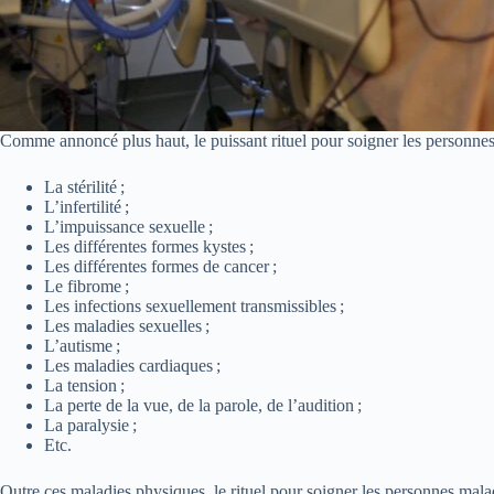
Comme annoncé plus haut, le puissant rituel pour soigner les personnes 
La stérilité ;
L’infertilité ;
L’impuissance sexuelle ;
Les différentes formes kystes ;
Les différentes formes de cancer ;
Le
fibrome
;
Les infections sexuellement transmissibles ;
Les maladies sexuelles ;
L’autisme ;
Les maladies cardiaques ;
La tension ;
La perte de la vue, de la parole, de l’audition ;
La paralysie ;
Etc.
Outre ces maladies physiques, le rituel pour soigner les personnes malad