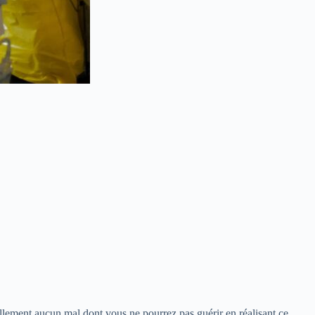
éellement aucun mal dont vous ne pourrez pas guérir en réalisant ce