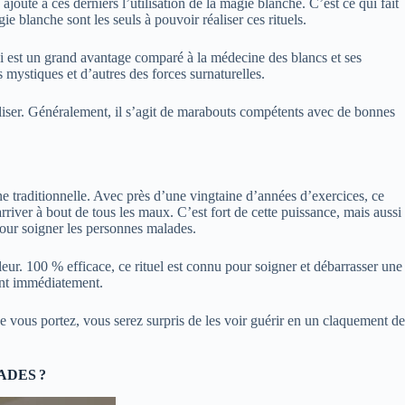
ajoute à ces derniers l’utilisation de la magie blanche. C’est ce qui fait
e blanche sont les seuls à pouvoir réaliser ces rituels.
qui est un grand avantage comparé à la médecine des blancs et ses
 mystiques et d’autres des forces surnaturelles.
aliser. Généralement, il s’agit de marabouts compétents avec de bonnes
e traditionnelle. Avec près d’une vingtaine d’années d’exercices, ce
rriver à bout de tous les maux. C’est fort de cette puissance, mais aussi
 pour soigner les personnes malades.
eur. 100 % efficace, ce rituel est connu pour soigner et débarrasser une
tront immédiatement.
e vous portez, vous serez surpris de les voir guérir en un claquement de
ADES ?