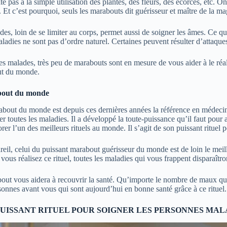
 pas à la simple utilisation des plantes, des fleurs, des écorces, etc. On 
Et c’est pourquoi, seuls les marabouts dit guérisseur et maître de la magi
ades, loin de se limiter au corps, permet aussi de soigner les âmes. Ce 
ladies ne sont pas d’ordre naturel. Certaines peuvent résulter d’attaques
nes malades, très peu de marabouts sont en mesure de vous aider à le ré
bout du monde.
about du monde
rabout du monde est depuis ces dernières années la référence en médecin
 toutes les maladies. Il a développé la toute-puissance qu’il faut pour a
rer l’un des meilleurs rituels au monde. Il s’agit de son puissant rituel
il, celui du puissant marabout guérisseur du monde est de loin le meill
i vous réalisez ce rituel, toutes les maladies qui vous frappent disparaî
about vous aidera à recouvrir la santé. Qu’importe le nombre de maux qu
onnes avant vous qui sont aujourd’hui en bonne santé grâce à ce rituel.
PUISSANT RITUEL POUR SOIGNER LES PERSONNES MAL