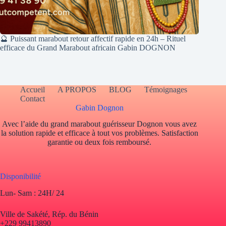
🔮 Puissant marabout retour affectif rapide en 24h – Rituel
efficace du Grand Marabout africain Gabin DOGNON
Accueil
A PROPOS
BLOG
Témoignages
Contact
Gabin Dognon
Avec l’aide du grand marabout guérisseur Dognon vous avez
la solution rapide et efficace à tout vos problèmes. Satisfaction
garantie ou deux fois remboursé.
Disponibilité
Lun- Sam : 24H/ 24
Ville de Sakété, Rép. du Bénin
+229 99413890