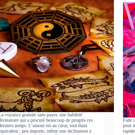
La voyance gratuite sans payer, une habileté
divinatoire qui a procuré beaucoup de progrès ces
Faite 
derniers temps. L’amour est au cœur, tout étant
pour l
équivalent ; peu importe, même une inclinaison a
rapide