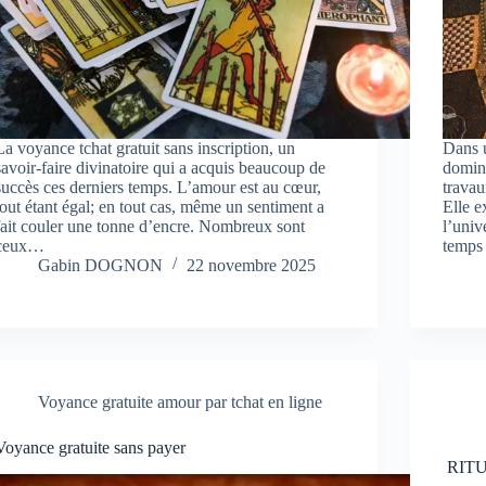
La voyance tchat gratuit sans inscription, un
Dans u
savoir-faire divinatoire qui a acquis beaucoup de
domine
succès ces derniers temps. L’amour est au cœur,
travau
tout étant égal; en tout cas, même un sentiment a
Elle e
fait couler une tonne d’encre. Nombreux sont
l’univ
ceux…
temps
Gabin DOGNON
22 novembre 2025
Voyance gratuite amour par tchat en ligne
Voyance gratuite sans payer
RITU