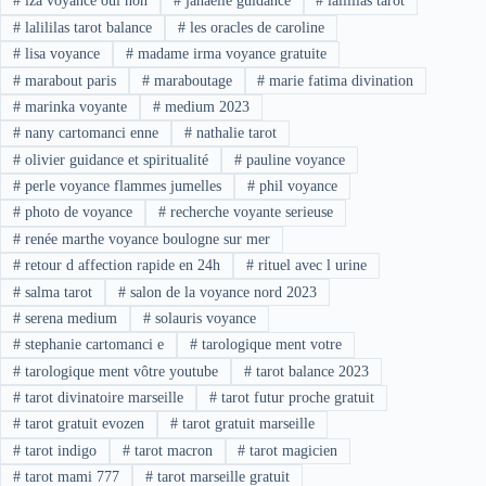
#
iza voyance oui non
#
janaelle guidance
#
lalililas tarot
#
lalililas tarot balance
#
les oracles de caroline
#
lisa voyance
#
madame irma voyance gratuite
#
marabout paris
#
maraboutage
#
marie fatima divination
#
marinka voyante
#
medium 2023
#
nany cartomanci enne
#
nathalie tarot
#
olivier guidance et spiritualité
#
pauline voyance
#
perle voyance flammes jumelles
#
phil voyance
#
photo de voyance
#
recherche voyante serieuse
#
renée marthe voyance boulogne sur mer
#
retour d affection rapide en 24h
#
rituel avec l urine
#
salma tarot
#
salon de la voyance nord 2023
#
serena medium
#
solauris voyance
#
stephanie cartomanci e
#
tarologique ment votre
#
tarologique ment vôtre youtube
#
tarot balance 2023
#
tarot divinatoire marseille
#
tarot futur proche gratuit
#
tarot gratuit evozen
#
tarot gratuit marseille
#
tarot indigo
#
tarot macron
#
tarot magicien
#
tarot mami 777
#
tarot marseille gratuit