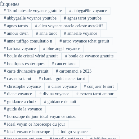
Étiquettes
#
15 minutes de voyance gratuite
#
abbygaëlle voyance
#
abbygaelle voyance youtube
#
agnes tarot youtube
#
agnes tarots
#
alien voyance oracle celeste astrokiff
#
amour divin
#
anna tarot
#
annaelle voyance
#
anne tuffigo consultatio n
#
astro voyance tchat gratuit
#
barbara voyance
#
blue angel voyance
#
boule de cristal vérité gratuit
#
boule de voyance gratuite
#
boutiques esoteriques
#
cancer tarot
#
carte divinatoire gratuit
#
cartomanci e 2023
#
casandra tarot
#
chantal guidance et tarot
#
christophe voyance
#
claire voyance
#
conjurer le sort
#
diane voyance
#
divina voyance
#
evozen tarot amour
#
guidance a choix
#
guidance de nuit
#
guide de la voyance
#
horoscope du jour ideal voyan ce suisse
#
ideal voyan ce horoscope du jour
#
ideal voyance horoscope
#
indigo voyance