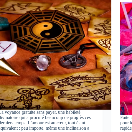
La voyance gratuite sans payer, une habileté
divinatoire qui a procuré beaucoup de progrès ces
Faite 
derniers temps. L’amour est au cœur, tout étant
pour l
équivalent ; peu importe, même une inclinaison a
rapide