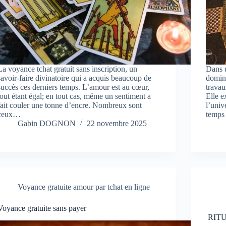
La voyance tchat gratuit sans inscription, un
Dans u
savoir-faire divinatoire qui a acquis beaucoup de
domine
succès ces derniers temps. L’amour est au cœur,
travau
tout étant égal; en tout cas, même un sentiment a
Elle e
fait couler une tonne d’encre. Nombreux sont
l’univ
ceux…
temps
Gabin DOGNON
22 novembre 2025
Voyance gratuite amour par tchat en ligne
Voyance gratuite sans payer
RITU