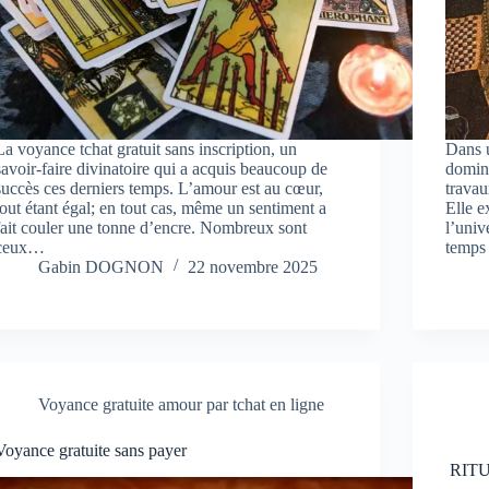
La voyance tchat gratuit sans inscription, un
Dans u
savoir-faire divinatoire qui a acquis beaucoup de
domine
succès ces derniers temps. L’amour est au cœur,
travau
tout étant égal; en tout cas, même un sentiment a
Elle e
fait couler une tonne d’encre. Nombreux sont
l’univ
ceux…
temps
Gabin DOGNON
22 novembre 2025
Voyance gratuite amour par tchat en ligne
Voyance gratuite sans payer
RITU