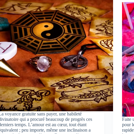
La voyance gratuite sans payer, une habileté
divinatoire qui a procuré beaucoup de progrès ces
Faite 
derniers temps. L’amour est au cœur, tout étant
pour l
équivalent ; peu importe, même une inclinaison a
rapide