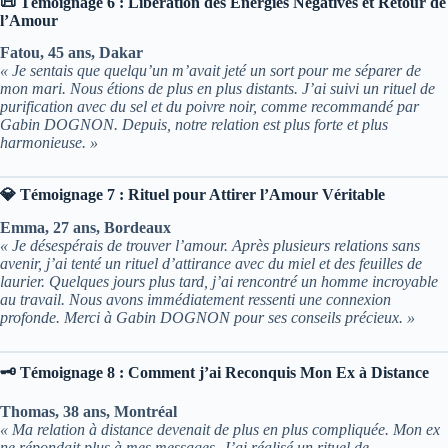
📜 Témoignage 6 : Libération des Énergies Négatives et Retour de
l’Amour
Fatou, 45 ans, Dakar
« Je sentais que quelqu’un m’avait jeté un sort pour me séparer de
mon mari. Nous étions de plus en plus distants. J’ai suivi un rituel de
purification avec du sel et du poivre noir, comme recommandé par
Gabin DOGNON. Depuis, notre relation est plus forte et plus
harmonieuse. »
💎 Témoignage 7 : Rituel pour Attirer l’Amour Véritable
Emma, 27 ans, Bordeaux
« Je désespérais de trouver l’amour. Après plusieurs relations sans
avenir, j’ai tenté un rituel d’attirance avec du miel et des feuilles de
laurier. Quelques jours plus tard, j’ai rencontré un homme incroyable
au travail. Nous avons immédiatement ressenti une connexion
profonde. Merci à Gabin DOGNON pour ses conseils précieux. »
🗝️ Témoignage 8 : Comment j’ai Reconquis Mon Ex à Distance
Thomas, 38 ans, Montréal
« Ma relation à distance devenait de plus en plus compliquée. Mon ex
ne répondait plus à mes messages. J’ai réalisé un rituel de