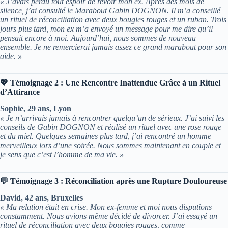
« J’avais perdu tout espoir de revoir mon ex. Après des mois de
silence, j’ai consulté le Marabout Gabin DOGNON. Il m’a conseillé
un rituel de réconciliation avec deux bougies rouges et un ruban. Trois
jours plus tard, mon ex m’a envoyé un message pour me dire qu’il
pensait encore à moi. Aujourd’hui, nous sommes de nouveau
ensemble. Je ne remercierai jamais assez ce grand marabout pour son
aide. »
💖 Témoignage 2 : Une Rencontre Inattendue Grâce à un Rituel
d’Attirance
Sophie, 29 ans, Lyon
« Je n’arrivais jamais à rencontrer quelqu’un de sérieux. J’ai suivi les
conseils de Gabin DOGNON et réalisé un rituel avec une rose rouge
et du miel. Quelques semaines plus tard, j’ai rencontré un homme
merveilleux lors d’une soirée. Nous sommes maintenant en couple et
je sens que c’est l’homme de ma vie. »
💬 Témoignage 3 : Réconciliation après une Rupture Douloureuse
David, 42 ans, Bruxelles
« Ma relation était en crise. Mon ex-femme et moi nous disputions
constamment. Nous avions même décidé de divorcer. J’ai essayé un
rituel de réconciliation avec deux bougies rouges, comme