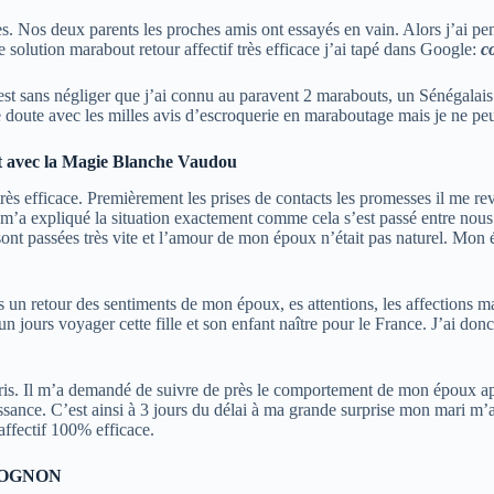
cès. Nos deux parents les proches amis ont essayés en vain. Alors j’ai pe
e solution marabout retour affectif très efficace j’ai tapé dans Google:
c
l est sans négliger que j’ai connu au paravent 2 marabouts, un Sénégalais
le doute avec les milles avis d’escroquerie en maraboutage mais je ne 
 avec la Magie Blanche Vaudou
très efficace. Premièrement les prises de contacts les promesses il me r
out m’a expliqué la situation exactement comme cela s’est passé entre n
se sont passées très vite et l’amour de mon époux n’était pas naturel. M
un retour des sentiments de mon époux, es attentions, les affections mai
 jours voyager cette fille et son enfant naître pour le France. J’ai don
mpris. Il m’a demandé de suivre de près le comportement de mon époux ap
uissance. C’est ainsi à 3 jours du délai à ma grande surprise mon mari m’
affectif 100% efficace.
n DOGNON