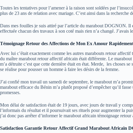
Toutes les tentatives pour l’amener à la raison sont soldées par l’insuc
plus de 23 ans de relation avec mariage. C’est ainsi dans la recherche d
Dans mes fouilles je suis attiré par l’article du
marabout DOGNON
. I
effectuée chacun des travaux à son coté mais rien n’a changé. J’avais 
Témoignage Retour des Affections de Mon Ex Amour Rapidement
Avec lui c’était exactement comme les autres marabouts retour affectif 
du maître marabout retour affectif africain était différente. Le marab
m’a détruite c’est que cette dernière était en état. Merde, les choses 
se réalise pour pousser un homme à faire les désirs de la femme.
J’ai confié mon travail un samedi de septembre, le marabout m’a promis 
marabout efficace du Bénin m’a plutôt proposé d’empêcher qu’il fasse un
promesses.
Mon délai de satisfaction était de 19 jours, avec jours de travail y co
l’informais du résultat et il poursuivait ses rituels pour augmenter la p
j’ai donc pas arrêter d’informer le marabout africain témoignage retour 
Satisfaction Garantie Retour Affectif Grand Marabout Africai