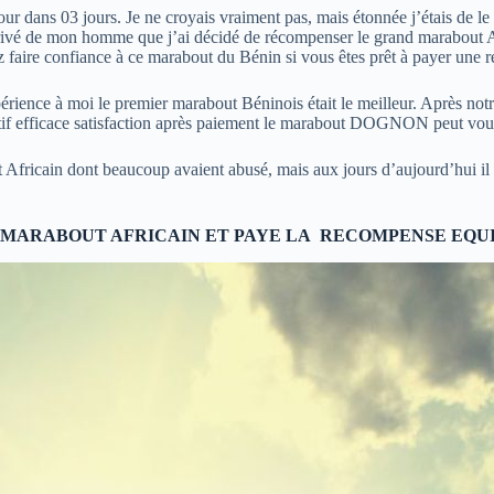
s 03 jours. Je ne croyais vraiment pas, mais étonnée j’étais de le voir
rrivé de mon homme que j’ai décidé de récompenser le grand marabout Afr
faire confiance à ce marabout du Bénin si vous êtes prêt à payer une r
ience à moi le premier marabout Béninois était le meilleur. Après notre 
if efficace satisfaction après paiement le marabout DOGNON peut vous a
 et Africain dont beaucoup avaient abusé, mais aux jours d’aujourd’hui il
E MARABOUT AFRICAIN ET PAYE LA RECOMPENSE EQU