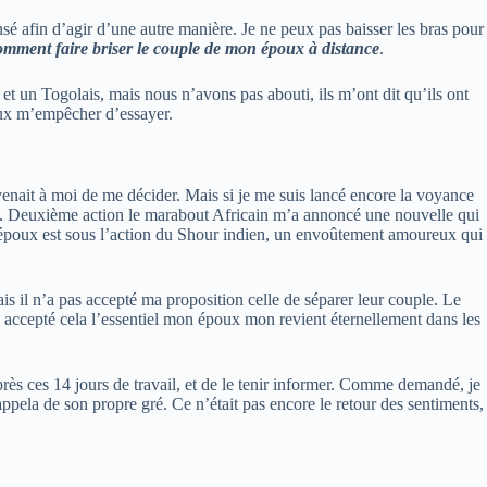
nsé afin d’agir d’une autre manière. Je ne peux pas baisser les bras pour
omment faire briser le couple de mon époux à distance
.
 et un Togolais, mais nous n’avons pas abouti, ils m’ont dit qu’ils ont
peux m’empêcher d’essayer.
evenait à moi de me décider. Mais si je me suis lancé encore la voyance
ous. Deuxième action le marabout Africain m’a annoncé une nouvelle qui
on époux est sous l’action du Shour indien, un envoûtement amoureux qui
s il n’a pas accepté ma proposition celle de séparer leur couple. Le
c accepté cela l’essentiel mon époux mon revient éternellement dans les
rès ces 14 jours de travail, et de le tenir informer. Comme demandé, je
appela de son propre gré. Ce n’était pas encore le retour des sentiments,