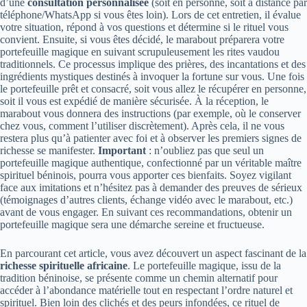
d’une
consultation personnalisée
(soit en personne, soit à distance par
téléphone/WhatsApp si vous êtes loin). Lors de cet entretien, il évalue
votre situation, répond à vos questions et détermine si le rituel vous
convient. Ensuite, si vous êtes décidé, le marabout préparera votre
portefeuille magique en suivant scrupuleusement les rites vaudou
traditionnels. Ce processus implique des prières, des incantations et des
ingrédients mystiques destinés à invoquer la fortune sur vous. Une fois
le portefeuille prêt et consacré, soit vous allez le récupérer en personne,
soit il vous est expédié de manière sécurisée. À la réception, le
marabout vous donnera des instructions (par exemple, où le conserver
chez vous, comment l’utiliser discrètement). Après cela, il ne vous
restera plus qu’à patienter avec foi et à observer les premiers signes de
richesse se manifester.
Important
: n’oubliez pas que seul un
portefeuille magique authentique, confectionné par un véritable maître
spirituel béninois, pourra vous apporter ces bienfaits. Soyez vigilant
face aux imitations et n’hésitez pas à demander des preuves de sérieux
(témoignages d’autres clients, échange vidéo avec le marabout, etc.)
avant de vous engager. En suivant ces recommandations, obtenir un
portefeuille magique sera une démarche sereine et fructueuse.
En parcourant cet article, vous avez découvert un aspect fascinant de la
richesse spirituelle africaine
. Le portefeuille magique, issu de la
tradition béninoise, se présente comme un chemin alternatif pour
accéder à l’abondance matérielle tout en respectant l’ordre naturel et
spirituel. Bien loin des clichés et des peurs infondées, ce rituel de