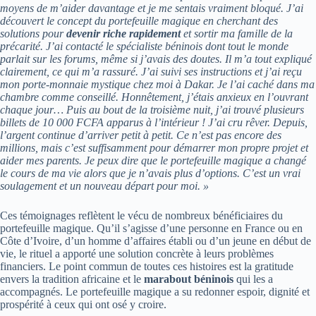
moyens de m’aider davantage et je me sentais vraiment bloqué. J’ai
découvert le concept du portefeuille magique en cherchant des
solutions pour
devenir riche rapidement
et sortir ma famille de la
précarité. J’ai contacté le spécialiste béninois dont tout le monde
parlait sur les forums, même si j’avais des doutes. Il m’a tout expliqué
clairement, ce qui m’a rassuré. J’ai suivi ses instructions et j’ai reçu
mon porte-monnaie mystique chez moi à Dakar. Je l’ai caché dans ma
chambre comme conseillé. Honnêtement, j’étais anxieux en l’ouvrant
chaque jour… Puis au bout de la troisième nuit, j’ai trouvé plusieurs
billets de 10 000 FCFA apparus à l’intérieur ! J’ai cru rêver. Depuis,
l’argent continue d’arriver petit à petit. Ce n’est pas encore des
millions, mais c’est suffisamment pour démarrer mon propre projet et
aider mes parents. Je peux dire que le portefeuille magique a changé
le cours de ma vie alors que je n’avais plus d’options. C’est un vrai
soulagement et un nouveau départ pour moi. »
Ces témoignages reflètent le vécu de nombreux bénéficiaires du
portefeuille magique. Qu’il s’agisse d’une personne en France ou en
Côte d’Ivoire, d’un homme d’affaires établi ou d’un jeune en début de
vie, le rituel a apporté une solution concrète à leurs problèmes
financiers. Le point commun de toutes ces histoires est la gratitude
envers la tradition africaine et le
marabout béninois
qui les a
accompagnés. Le portefeuille magique a su redonner espoir, dignité et
prospérité à ceux qui ont osé y croire.