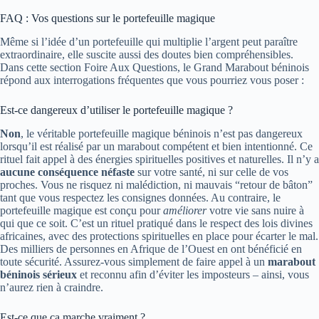
FAQ : Vos questions sur le portefeuille magique
Même si l’idée d’un portefeuille qui multiplie l’argent peut paraître
extraordinaire, elle suscite aussi des doutes bien compréhensibles.
Dans cette section Foire Aux Questions, le Grand Marabout béninois
répond aux interrogations fréquentes que vous pourriez vous poser :
Est-ce dangereux d’utiliser le portefeuille magique ?
Non
, le véritable portefeuille magique béninois n’est pas dangereux
lorsqu’il est réalisé par un marabout compétent et bien intentionné. Ce
rituel fait appel à des énergies spirituelles positives et naturelles. Il n’y a
aucune conséquence néfaste
sur votre santé, ni sur celle de vos
proches. Vous ne risquez ni malédiction, ni mauvais “retour de bâton”
tant que vous respectez les consignes données. Au contraire, le
portefeuille magique est conçu pour
améliorer
votre vie sans nuire à
qui que ce soit. C’est un rituel pratiqué dans le respect des lois divines
africaines, avec des protections spirituelles en place pour écarter le mal.
Des milliers de personnes en Afrique de l’Ouest en ont bénéficié en
toute sécurité. Assurez-vous simplement de faire appel à un
marabout
béninois sérieux
et reconnu afin d’éviter les imposteurs – ainsi, vous
n’aurez rien à craindre.
Est-ce que ça marche vraiment ?