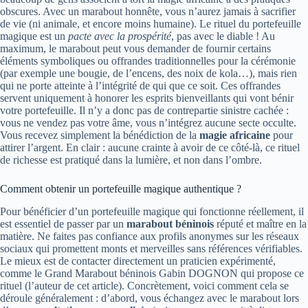
obscures. Avec un marabout honnête, vous n’aurez jamais à sacrifier
de vie (ni animale, et encore moins humaine). Le rituel du portefeuille
magique est un
pacte avec la prospérité
, pas avec le diable ! Au
maximum, le marabout peut vous demander de fournir certains
éléments symboliques ou offrandes traditionnelles pour la cérémonie
(par exemple une bougie, de l’encens, des noix de kola…), mais rien
qui ne porte atteinte à l’intégrité de qui que ce soit. Ces offrandes
servent uniquement à honorer les esprits bienveillants qui vont bénir
votre portefeuille. Il n’y a donc pas de contrepartie sinistre cachée :
vous ne vendez pas votre âme, vous n’intégrez aucune secte occulte.
Vous recevez simplement la bénédiction de la
magie africaine
pour
attirer l’argent. En clair : aucune crainte à avoir de ce côté-là, ce rituel
de richesse est pratiqué dans la lumière, et non dans l’ombre.
Comment obtenir un portefeuille magique authentique ?
Pour bénéficier d’un portefeuille magique qui fonctionne réellement, il
est essentiel de passer par un
marabout béninois
réputé et maître en la
matière. Ne faites pas confiance aux profils anonymes sur les réseaux
sociaux qui promettent monts et merveilles sans références vérifiables.
Le mieux est de contacter directement un praticien expérimenté,
comme le Grand Marabout béninois Gabin DOGNON
qui propose ce
rituel (l’auteur de cet article). Concrètement, voici comment cela se
déroule généralement : d’abord, vous échangez avec le marabout lors