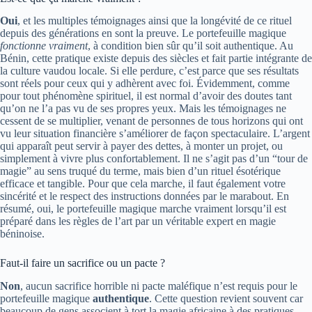
Oui
, et les multiples témoignages ainsi que la longévité de ce rituel
depuis des générations en sont la preuve. Le portefeuille magique
fonctionne vraiment
, à condition bien sûr qu’il soit authentique. Au
Bénin, cette pratique existe depuis des siècles et fait partie intégrante de
la culture vaudou locale. Si elle perdure, c’est parce que ses résultats
sont réels pour ceux qui y adhèrent avec foi. Évidemment, comme
pour tout phénomène spirituel, il est normal d’avoir des doutes tant
qu’on ne l’a pas vu de ses propres yeux. Mais les témoignages ne
cessent de se multiplier, venant de personnes de tous horizons qui ont
vu leur situation financière s’améliorer de façon spectaculaire. L’argent
qui apparaît peut servir à payer des dettes, à monter un projet, ou
simplement à vivre plus confortablement. Il ne s’agit pas d’un “tour de
magie” au sens truqué du terme, mais bien d’un rituel ésotérique
efficace et tangible. Pour que cela marche, il faut également votre
sincérité et le respect des instructions données par le marabout. En
résumé, oui, le portefeuille magique marche vraiment lorsqu’il est
préparé dans les règles de l’art par un véritable expert en magie
béninoise.
Faut-il faire un sacrifice ou un pacte ?
Non
, aucun sacrifice horrible ni pacte maléfique n’est requis pour le
portefeuille magique
authentique
. Cette question revient souvent car
beaucoup de gens associent à tort la magie africaine à des pratiques