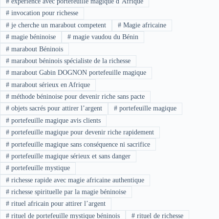
#
expérience avec portefeuille magique d’Afrique
#
invocation pour richesse
#
je cherche un marabout competent
#
Magie africaine
#
magie béninoise
#
magie vaudou du Bénin
#
marabout Béninois
#
marabout béninois spécialiste de la richesse
#
marabout Gabin DOGNON portefeuille magique
#
marabout sérieux en Afrique
#
méthode béninoise pour devenir riche sans pacte
#
objets sacrés pour attirer l’argent
#
portefeuille magique
#
portefeuille magique avis clients
#
portefeuille magique pour devenir riche rapidement
#
portefeuille magique sans conséquence ni sacrifice
#
portefeuille magique sérieux et sans danger
#
portefeuille mystique
#
richesse rapide avec magie africaine authentique
#
richesse spirituelle par la magie béninoise
#
rituel africain pour attirer l’argent
#
rituel de portefeuille mystique béninois
#
rituel de richesse