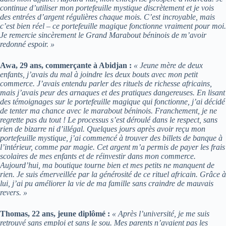
continue d’utiliser mon portefeuille mystique discrètement et je vois
des entrées d’argent régulières chaque mois. C’est incroyable, mais
c’est bien réel – ce portefeuille magique fonctionne vraiment pour moi.
Je remercie sincèrement le Grand Marabout béninois de m’avoir
redonné espoir. »
Awa, 29 ans, commerçante à Abidjan :
« Jeune mère de deux
enfants, j’avais du mal à joindre les deux bouts avec mon petit
commerce. J’avais entendu parler des rituels de richesse africains,
mais j’avais peur des arnaques et des pratiques dangereuses. En lisant
des témoignages sur le portefeuille magique qui fonctionne, j’ai décidé
de tenter ma chance avec le marabout béninois. Franchement, je ne
regrette pas du tout ! Le processus s’est déroulé dans le respect, sans
rien de bizarre ni d’illégal. Quelques jours après avoir reçu mon
portefeuille mystique, j’ai commencé à trouver des billets de banque à
l’intérieur, comme par magie. Cet argent m’a permis de payer les frais
scolaires de mes enfants et de réinvestir dans mon commerce.
Aujourd’hui, ma boutique tourne bien et mes petits ne manquent de
rien. Je suis émerveillée par la générosité de ce rituel africain. Grâce à
lui, j’ai pu améliorer la vie de ma famille sans craindre de mauvais
revers. »
Thomas, 22 ans, jeune diplômé :
« Après l’université, je me suis
retrouvé sans emploi et sans le sou. Mes parents n’avaient pas les