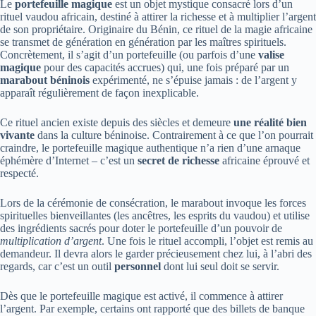
Le
portefeuille magique
est un objet mystique consacré lors d’un
rituel vaudou africain, destiné à attirer la richesse et à multiplier l’argent
de son propriétaire. Originaire du Bénin, ce rituel de la magie africaine
se transmet de génération en génération par les maîtres spirituels.
Concrètement, il s’agit d’un portefeuille (ou parfois d’une
valise
magique
pour des capacités accrues) qui, une fois préparé par un
marabout béninois
expérimenté, ne s’épuise jamais : de l’argent y
apparaît régulièrement de façon inexplicable.
Ce rituel ancien existe depuis des siècles et demeure
une réalité bien
vivante
dans la culture béninoise. Contrairement à ce que l’on pourrait
craindre, le portefeuille magique authentique n’a rien d’une arnaque
éphémère d’Internet – c’est un
secret de richesse
africaine éprouvé et
respecté.
Lors de la cérémonie de consécration, le marabout invoque les forces
spirituelles bienveillantes (les ancêtres, les esprits du vaudou) et utilise
des ingrédients sacrés pour doter le portefeuille d’un pouvoir de
multiplication d’argent
. Une fois le rituel accompli, l’objet est remis au
demandeur. Il devra alors le garder précieusement chez lui, à l’abri des
regards, car c’est un outil
personnel
dont lui seul doit se servir.
Dès que le portefeuille magique est activé, il commence à attirer
l’argent. Par exemple, certains ont rapporté que des billets de banque