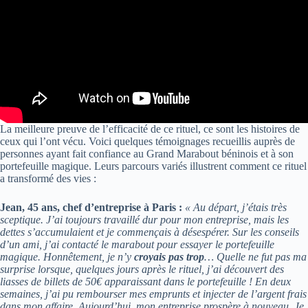
La meilleure preuve de l’efficacité de ce rituel, ce sont les histoires de
ceux qui l’ont vécu. Voici quelques témoignages recueillis auprès de
personnes ayant fait confiance au Grand Marabout béninois et à son
portefeuille magique. Leurs parcours variés illustrent comment ce rituel
a transformé des vies :
Jean, 45 ans, chef d’entreprise à Paris :
« Au départ, j’étais très
sceptique. J’ai toujours travaillé dur pour mon entreprise, mais les
dettes s’accumulaient et je commençais à désespérer. Sur les conseils
d’un ami, j’ai contacté le marabout pour essayer le portefeuille
magique. Honnêtement, je n’y
croyais pas trop
… Quelle ne fut pas ma
surprise lorsque, quelques jours après le rituel, j’ai découvert des
liasses de billets de 50€ apparaissant dans le portefeuille ! En deux
semaines, j’ai pu rembourser mes emprunts et injecter de l’argent frais
dans mon affaire. Aujourd’hui, mon entreprise prospère à nouveau. Je