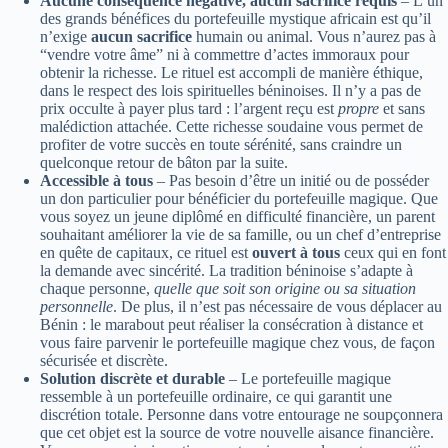
Aucune conséquence négative, aucun sacrifice requis
– L’un
des grands bénéfices du portefeuille mystique africain est qu’il
n’exige
aucun sacrifice
humain ou animal. Vous n’aurez pas à
“vendre votre âme” ni à commettre d’actes immoraux pour
obtenir la richesse. Le rituel est accompli de manière éthique,
dans le respect des lois spirituelles béninoises. Il n’y a pas de
prix occulte à payer plus tard : l’argent reçu est
propre
et sans
malédiction attachée. Cette richesse soudaine vous permet de
profiter de votre succès en toute sérénité, sans craindre un
quelconque retour de bâton par la suite.
Accessible à tous
– Pas besoin d’être un initié ou de posséder
un don particulier pour bénéficier du portefeuille magique. Que
vous soyez un jeune diplômé en difficulté financière, un parent
souhaitant améliorer la vie de sa famille, ou un chef d’entreprise
en quête de capitaux, ce rituel est
ouvert à tous
ceux qui en font
la demande avec sincérité. La tradition béninoise s’adapte à
chaque personne,
quelle que soit son origine ou sa situation
personnelle
. De plus, il n’est pas nécessaire de vous déplacer au
Bénin : le marabout peut réaliser la consécration à distance et
vous faire parvenir le portefeuille magique chez vous, de façon
sécurisée et discrète.
Solution discrète et durable
– Le portefeuille magique
ressemble à un portefeuille ordinaire, ce qui garantit une
discrétion totale. Personne dans votre entourage ne soupçonnera
que cet objet est la source de votre nouvelle aisance financière.