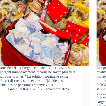
Vous êtes dans l’urgence totale ? Vous avez besoin
Les pr
d’argent immédiatement, et vous ne savez plus vers
fatali
qui vous tourner ? La solution spirituelle existe,
portef
elle est discrète, sûre, et elle a déjà aidé des
propo
centaines de personnes comme vous.
DOGNO
Gabin DOGNON
23 novembre 2025
sa vie
Si vou
que vo
l'arg