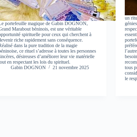
un rit
Le portefeuille magique de Gabin DOGNON,
génies
Grand Marabout béninois, est une véritable
respec
opportunité spirituelle pour ceux qui cherchent à
essent
devenir riche rapidement sans conséquence.
portef
Réalisé dans la pure tradition de la magie
préfér
béninoise, ce rituel s’adresse à toutes les personnes
l’autr
sincères, désireuses d’améliorer leur vie matérielle
besoin
tout en respectant les lois du spirituel.
recomm
Gabin DOGNON
21 novembre 2025
tous p
consid
le res