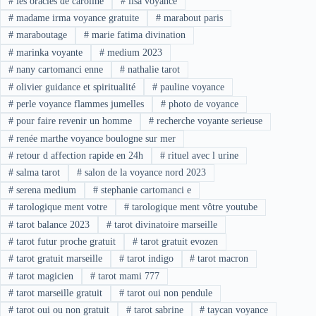
#
les oracles de caroline
#
lisa voyance
#
madame irma voyance gratuite
#
marabout paris
#
maraboutage
#
marie fatima divination
#
marinka voyante
#
medium 2023
#
nany cartomanci enne
#
nathalie tarot
#
olivier guidance et spiritualité
#
pauline voyance
#
perle voyance flammes jumelles
#
photo de voyance
#
pour faire revenir un homme
#
recherche voyante serieuse
#
renée marthe voyance boulogne sur mer
#
retour d affection rapide en 24h
#
rituel avec l urine
#
salma tarot
#
salon de la voyance nord 2023
#
serena medium
#
stephanie cartomanci e
#
tarologique ment votre
#
tarologique ment vôtre youtube
#
tarot balance 2023
#
tarot divinatoire marseille
#
tarot futur proche gratuit
#
tarot gratuit evozen
#
tarot gratuit marseille
#
tarot indigo
#
tarot macron
#
tarot magicien
#
tarot mami 777
#
tarot marseille gratuit
#
tarot oui non pendule
#
tarot oui ou non gratuit
#
tarot sabrine
#
taycan voyance